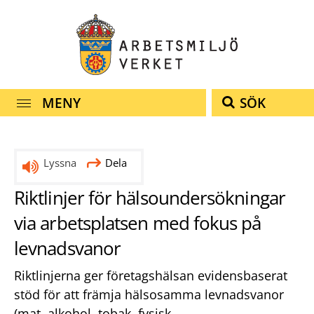
Snabbnavigering
Till
Till
Kontakt
navigationen
innehållet
MENY
SÖK
Lyssna
Dela
Riktlinjer för hälsoundersökningar
via arbetsplatsen med fokus på
levnadsvanor
Riktlinjerna ger företagshälsan evidensbaserat
stöd för att främja hälsosamma levnadsvanor
(mat, alkohol, tobak, fysisk