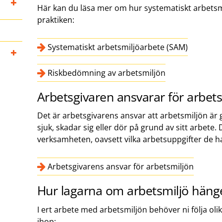
Här kan du läsa mer om hur systematiskt arbetsm
praktiken:
Systematiskt arbetsmiljöarbete (SAM)
Riskbedömning av arbetsmiljön
Arbetsgivaren ansvarar för arbet
Det är arbetsgivarens ansvar att arbetsmiljön är g
sjuk, skadar sig eller dör på grund av sitt arbete. D
verksamheten, oavsett vilka arbetsuppgifter de h
Arbetsgivarens ansvar för arbetsmiljön
Hur lagarna om arbetsmiljö häng
I ert arbete med arbetsmiljön behöver ni följa ol
ihop: