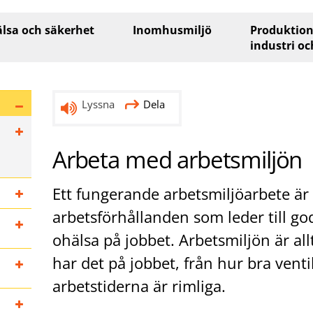
lsa och säkerhet
Inomhusmiljö
Produktion
industri oc
Lyssna
Dela
Arbeta med arbetsmiljön
Ett fungerande arbetsmiljöarbete är
arbetsförhållanden som leder till go
ohälsa på jobbet. Arbetsmiljön är al
har det på jobbet, från hur bra ventil
arbetstiderna är rimliga.