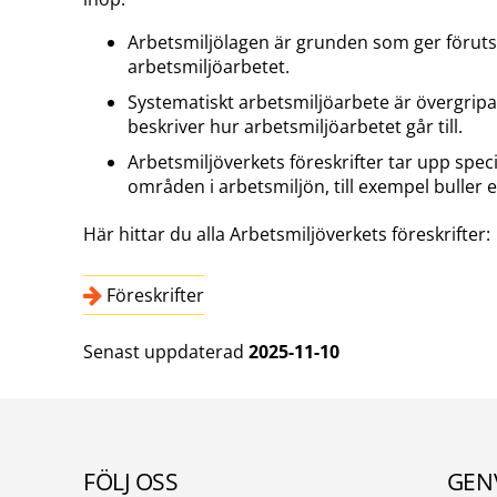
Arbetsmiljölagen är grunden som ger föruts
arbetsmiljöarbetet.
Systematiskt arbetsmiljöarbete är övergrip
beskriver hur arbetsmiljöarbetet går till.
Arbetsmiljöverkets föreskrifter tar upp specif
områden i arbetsmiljön, till exempel buller el
Här hittar du alla Arbetsmiljöverkets föreskrifter:
Föreskrifter
Senast uppdaterad
2025-11-10
FÖLJ OSS
GEN