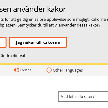
sen använder kakor
s för att ge dig en så bra upplevelse som möjligt. Kakorna 
bbplatsen. Samtycker du till att vi använder dessa kakor?
Jag nekar till kakorna
ändra ditt val
topnavigation
Lyssna
Other languages
Sök