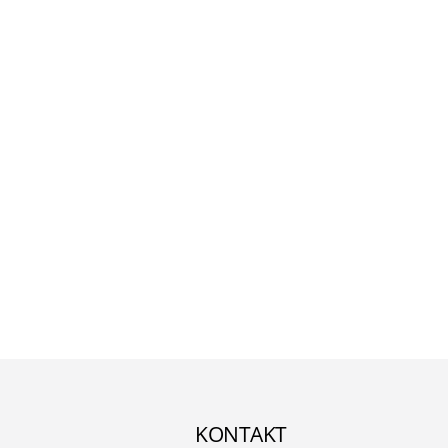
KONTAKT