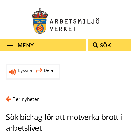
Snabbnavigering
Till
Till
Kontakt
navigationen
innehållet
MENY
SÖK
Lyssna
Dela
Fler nyheter
Sök bidrag för att motverka brott i
arbetslivet