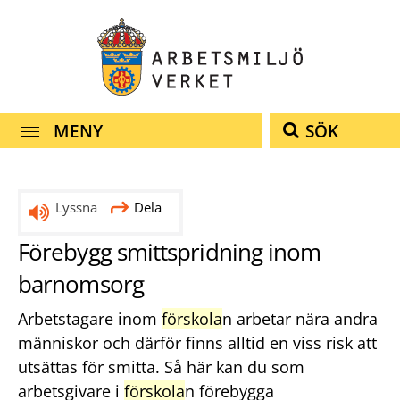
Snabbnavigering
Till
Till
Kontakt
navigationen
innehållet
MENY
SÖK
Lyssna
Dela
Förebygg smittspridning inom
barnomsorg
Arbetstagare inom
förskola
n arbetar nära andra
människor och därför finns alltid en viss risk att
utsättas för smitta. Så här kan du som
arbetsgivare i
förskola
n förebygga