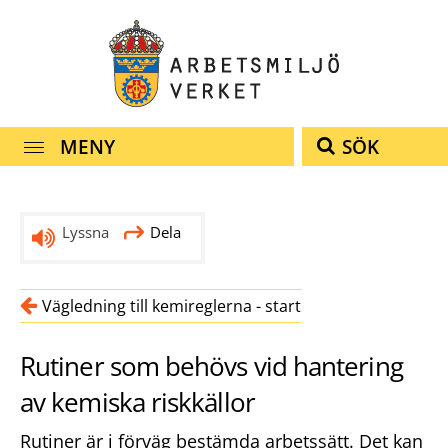
Snabbnavigering
Till
Till
Kontakt
navigationen
innehållet
MENY
SÖK
Lyssna
Dela
Vägledning till kemireglerna - start
Rutiner som behövs vid hantering
av kemiska riskkällor
Rutiner är i förväg bestämda arbetssätt. Det kan