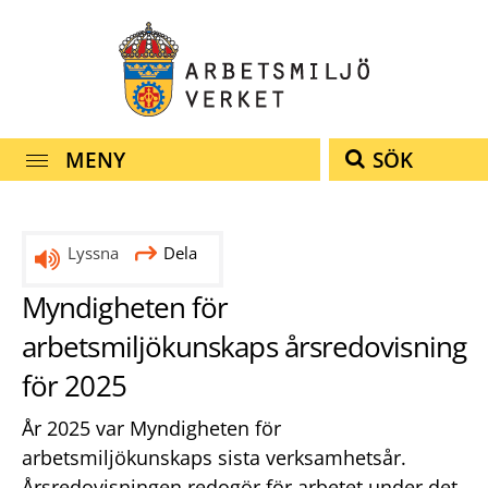
Snabbnavigering
Till
Till
Kontakt
navigationen
innehållet
MENY
SÖK
Lyssna
Dela
Myndigheten för
arbetsmiljökunskaps årsredovisning
för 2025
År 2025 var Myndigheten för
arbetsmiljökunskaps sista verksamhetsår.
Årsredovisningen redogör för arbetet under det