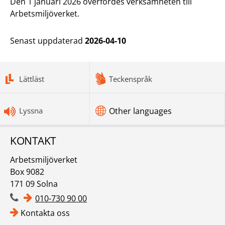
Den 1 januari 2026 överfördes verksamheten till
Arbetsmiljöverket.
Senast uppdaterad
2026-04-10
bottomnav
Lättläst
Teckenspråk
Lyssna
Other languages
KONTAKT
Arbetsmiljöverket
Box 9082
171 09 Solna
010-730 90 00
Kontakta oss