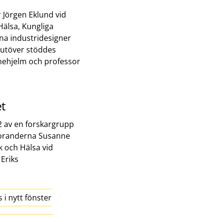
Jörgen Eklund vid
Hälsa, Kungliga
na industridesigner
rutöver stöddes
hnehjelm och professor
et
 av en forskargrupp
toranderna Susanne
k och Hälsa vid
Eriks
 i nytt fönster