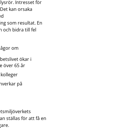
lysrör. Intresset för
. Det kan orsaka
ed
ng som resultat. En
ch bidra till fel
frågor om
etslivet ökar i
e över 65 år
 kolleger
nverkar på
tsmiljöverkets
n ställas för att få en
gare.