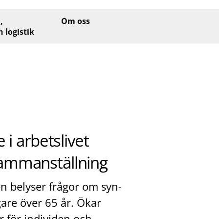
,
Om oss
h logistik
 i arbetslivet
sammanställning
 belyser frågor om syn-
are över 65 år. Ökar
r för individen och