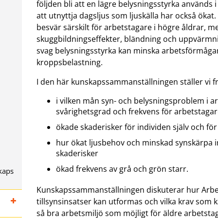
följden bli att en lägre belysningsstyrka används i 
att utnyttja dagsljus som ljuskälla har också ökat
besvär särskilt för arbetstagare i högre åldrar, m
skuggbildningseffekter, bländning och uppvärmni
svag belysningsstyrka kan minska arbetsförmågan o
kroppsbelastning.
I den här kunskapssammanställningen ställer vi 
i vilken mån syn- och belysningsproblem i arb
svårighetsgrad och frekvens för arbetstagar
ökade skaderisker för individen själv och för
hur ökat ljusbehov och minskad synskärpa i
skaderisker
ökad frekvens av grå och grön starr.
kaps
Kunskapssammanställningen diskuterar hur Arbe
tillsynsinsatser kan utformas och vilka krav som ka
så bra arbetsmiljö som möjligt för äldre arbetsta