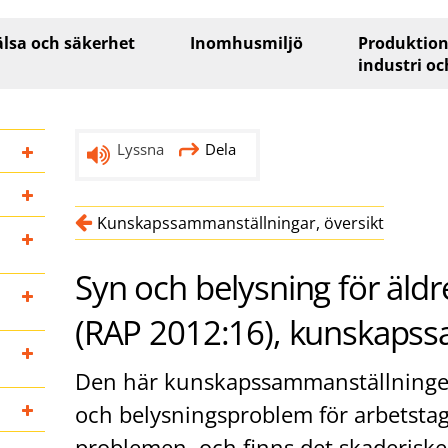
lsa och säkerhet
Inomhusmiljö
Produktion
industri oc
Lyssna
Dela
Kunskapssammanställningar, översikt
Syn och belysning för äldre
(RAP 2012:16), kunskaps
Den här kunskapssammanställningen
och belysningsproblem för arbetstag
problemen, och finns det skaderiske