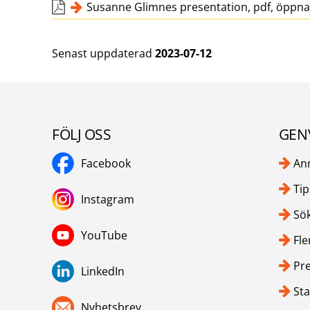
Susanne Glimnes presentation, pdf, öppnas
Senast uppdaterad
2023-07-12
FÖLJ OSS
GEN
Facebook
An
Tip
Instagram
Sök
YouTube
Fle
Pr
LinkedIn
Sta
Nyhetsbrev