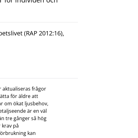
betslivet (RAP 2012:16),
r aktualiseras frågor
tta för äldre att
ar om ökat ljusbehov,
taljseende är en väl
än tre gånger så hög
r krav på
iförbrukning kan