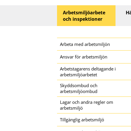
Huvudmeny
Arbetsmiljöarbete
Hä
och inspektioner
Sidomeny
Arbeta med arbetsmiljön
Ansvar för arbetsmiljön
Arbetstagarens deltagande i
arbetsmiljöarbetet
Skyddsombud och
arbetsmiljöombud
Lagar och andra regler om
arbetsmiljö
Tillgänglig arbetsmiljö