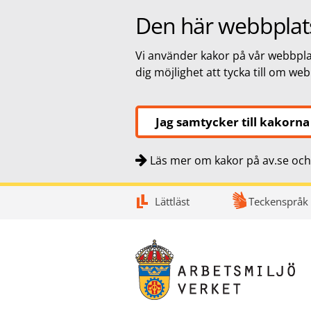
Den här webbplat
Vi använder kakor på vår webbplat
dig möjlighet att tycka till om we
Jag samtycker till kakorna
Läs mer om kakor på av.se och 
Snabbnavigering
Till
Till
Kontakt
Lättläst
Teckenspråk
navigationen
innehållet