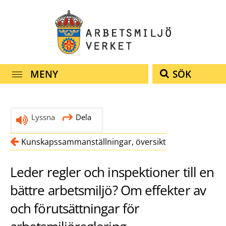
Snabbnavigering
Till
Till
Kontakt
navigationen
innehållet
MENY
SÖK
Lyssna
Dela
Kunskapssammanställningar, översikt
Leder regler och inspektioner till en
bättre arbetsmiljö? Om effekter av
och förutsättningar för