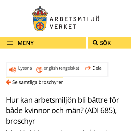
Snabbnavigering
Till
Till
Kontakt
navigationen
innehållet
MENY
SÖK
Lyssna
english
(engelska)
Dela
Se samtliga broschyrer
Hur kan arbetsmiljön bli bättre för
både kvinnor och män? (ADI 685),
broschyr