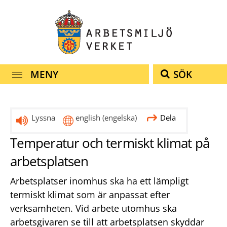
Snabbnavigering
Till
Till
Kontakt
navigationen
innehållet
MENY
SÖK
Lyssna
english
(engelska)
Dela
Temperatur och termiskt klimat på
arbetsplatsen
Arbetsplatser inomhus ska ha ett lämpligt
termiskt klimat som är anpassat efter
verksamheten. Vid arbete utomhus ska
arbetsgivaren se till att arbetsplatsen skyddar