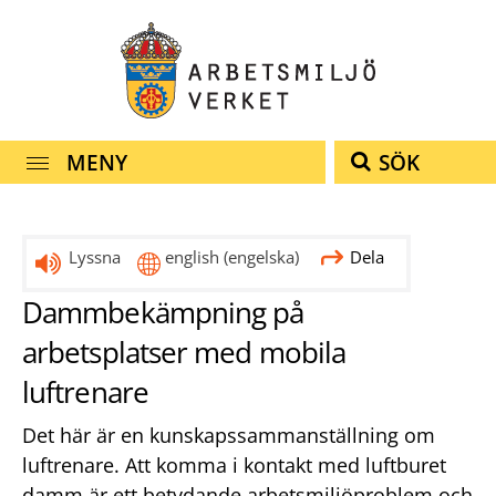
Snabbnavigering
Till
Till
Kontakt
navigationen
innehållet
MENY
SÖK
Lyssna
english
(engelska)
Dela
Dammbekämpning på
arbetsplatser med mobila
luftrenare
Det här är en kunskapssammanställning om
luftrenare. Att komma i kontakt med luftburet
damm är ett betydande arbetsmiljöproblem och