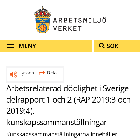
Snabbnavigering
Till
Till
Kontakt
navigationen
innehållet
MENY
SÖK
Lyssna
Dela
Arbetsrelaterad dödlighet i Sverige -
delrapport 1 och 2 (RAP 2019:3 och
2019:4),
kunskapssammanställningar
Kunskapssammanställningarna innehåller