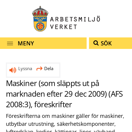
Snabbnavigering
Till
Till
Kontakt
navigationen
innehållet
MENY
SÖK
Lyssna
Dela
Maskiner (som släppts ut på
marknaden efter 29 dec 2009) (AFS
2008:3), föreskrifter
Föreskrifterna om maskiner gäller för maskiner,
utbytbar utrustning, säkerhetskomponenter,
lyftredskap, kedjor, kättingar, linor, vävband