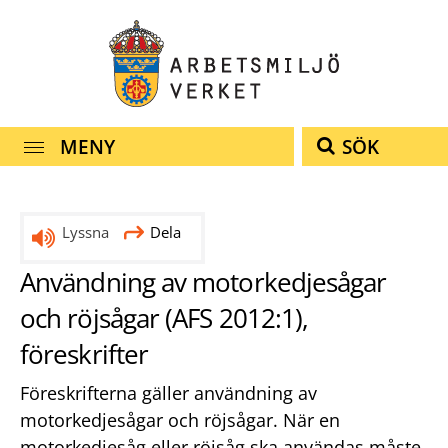
Snabbnavigering
Till
Till
Kontakt
navigationen
innehållet
MENY
SÖK
Lyssna
Dela
Användning av motorkedjesågar
och röjsågar (AFS 2012:1),
föreskrifter
Föreskrifterna gäller användning av
motorkedjesågar och röjsågar. När en
motorkedjesåg eller röjsåg ska användas måste