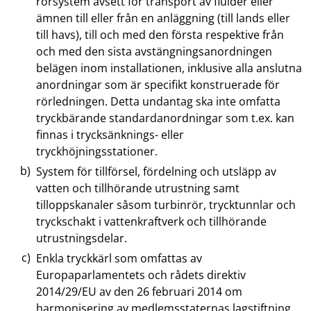
rörsystem avsett för transport av fluider eller
ämnen till eller från en anläggning (till lands eller
till havs), till och med den första respektive från
och med den sista avstängningsanordningen
belägen inom installationen, inklusive alla anslutna
anordningar som är specifikt konstruerade för
rörledningen. Detta undantag ska inte omfatta
tryckbärande standardanordningar som t.ex. kan
finnas i trycksänknings- eller
tryckhöjningsstationer.
System för tillförsel, fördelning och utsläpp av
vatten och tillhörande utrustning samt
tilloppskanaler såsom turbinrör, trycktunnlar och
tryckschakt i vattenkraftverk och tillhörande
utrustningsdelar.
Enkla tryckkärl som omfattas av
Europaparlamentets och rådets direktiv
2014/29/EU av den 26 februari 2014 om
harmonisering av medlemsstaternas lagstiftning