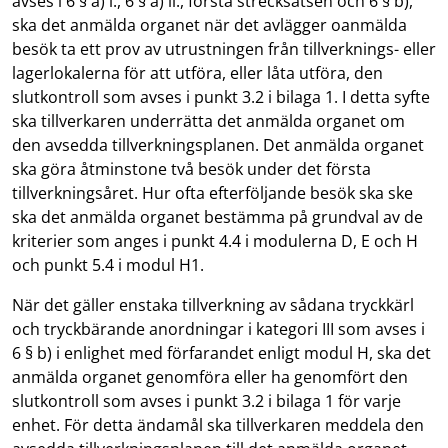
avses i 6 § a) i., 6 § a) ii., första strecksatsen och 6 § b),
ska det anmälda organet när det avlägger oanmälda
besök ta ett prov av utrustningen från tillverknings- eller
lagerlokalerna för att utföra, eller låta utföra, den
slutkontroll som avses i punkt 3.2 i bilaga 1. I detta syfte
ska tillverkaren underrätta det anmälda organet om
den avsedda tillverkningsplanen. Det anmälda organet
ska göra åtminstone två besök under det första
tillverkningsåret. Hur ofta efterföljande besök ska ske
ska det anmälda organet bestämma på grundval av de
kriterier som anges i punkt 4.4 i modulerna D, E och H
och punkt 5.4 i modul H1.
När det gäller enstaka tillverkning av sådana tryckkärl
och tryckbärande anordningar i kategori III som avses i
6 § b) i enlighet med förfarandet enligt modul H, ska det
anmälda organet genomföra eller ha genomfört den
slutkontroll som avses i punkt 3.2 i bilaga 1 för varje
enhet. För detta ändamål ska tillverkaren meddela den