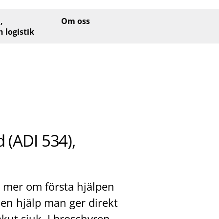
,
Om oss
h logistik
d (ADI 534),
g mer om första hjälpen
den hjälp man ger direkt
akut sjuk. I broschyren