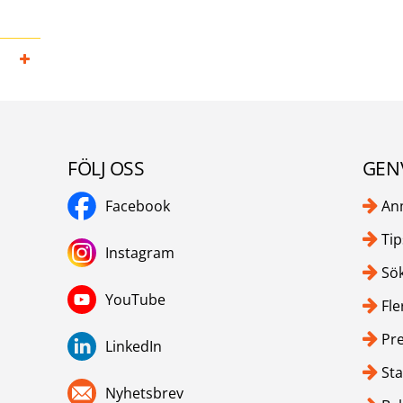
FÖLJ OSS
GEN
Facebook
An
Tip
Instagram
Sök
YouTube
Fle
Pr
LinkedIn
Sta
Nyhetsbrev