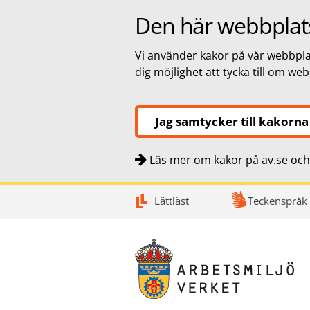
Den här webbplat
Vi använder kakor på vår webbplat
dig möjlighet att tycka till om we
Jag samtycker till kakorna
Läs mer om kakor på av.se och 
Snabbnavigering
Till
Till
Kontakt
Lättläst
Teckenspråk
navigationen
innehållet