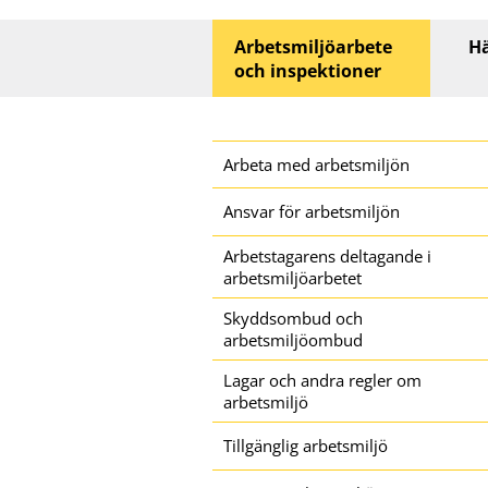
Huvudmeny
Arbetsmiljöarbete
Hä
och inspektioner
Sidomeny
Arbeta med arbetsmiljön
Ansvar för arbetsmiljön
Arbetstagarens deltagande i
arbetsmiljöarbetet
Skyddsombud och
arbetsmiljöombud
Lagar och andra regler om
arbetsmiljö
Tillgänglig arbetsmiljö