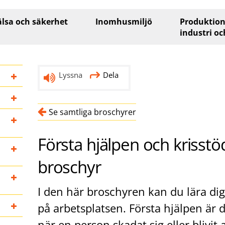
lsa och säkerhet
Inomhusmiljö
Produktion
industri oc
Lyssna
Dela
Se samtliga broschyrer
Första hjälpen och krisstö
broschyr
I den här broschyren kan du lära di
på arbetsplatsen. Första hjälpen är 
när en person skadat sig eller blivit 