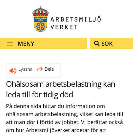
Snabbnavigering
Till
Till
Kontakt
navigationen
innehållet
MENY
SÖK
Lyssna
Dela
Ohälsosam arbetsbelastning kan
leda till för tidig död
På denna sida hittar du information om
ohälsosam arbetsbelastning, vilket kan leda till
att man dör i förtid av jobbet. Vi berättar också
om hur Arbetsmiljöverket arbetar för att