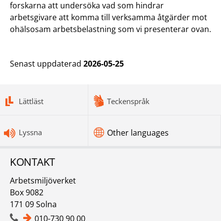
forskarna att undersöka vad som hindrar
arbetsgivare att komma till verksamma åtgärder mot
ohälsosam arbetsbelastning som vi presenterar ovan.
Senast uppdaterad
2026-05-25
bottomnav
Lättläst
Teckenspråk
Lyssna
Other languages
KONTAKT
Arbetsmiljöverket
Box 9082
171 09 Solna
010-730 90 00