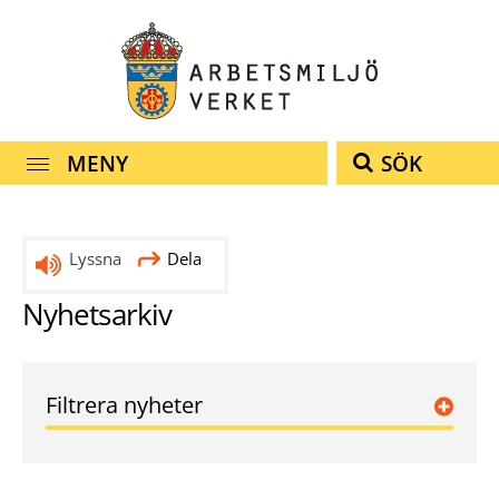
Snabbnavigering
Till
Till
Kontakt
navigationen
innehållet
MENY
SÖK
Lyssna
Dela
Nyhetsarkiv
Filtrera nyheter