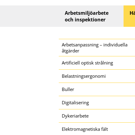
Huvudmeny
Arbetsmiljöarbete
Hä
och inspektioner
Sidomeny
Arbetsanpassning – individuella
åtgärder
Artificiell optisk strålning
Belastningsergonomi
Buller
Digitalisering
Dykeriarbete
Elektromagnetiska fält