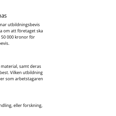
nas
nar utbildningsbevis
ta om att företaget ska
å 50 000 kronor för
evis.
 material, samt deras
est. Vilken utbildning
fter som arbetstagaren
ling, eller forskning,