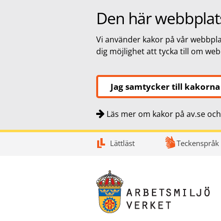
Den här webbplat
Vi använder kakor på vår webbplat
dig möjlighet att tycka till om we
Jag samtycker till kakorna
Läs mer om kakor på av.se och 
Snabbnavigering
Till
Till
Kontakt
Lättläst
Teckenspråk
navigationen
innehållet