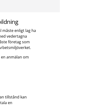
bildning
 måste enligt lag ha
, med vedertagna
åste företag som
Arbetsmiljöverket.
öra en anmälan om
an tillstånd kan
tala en