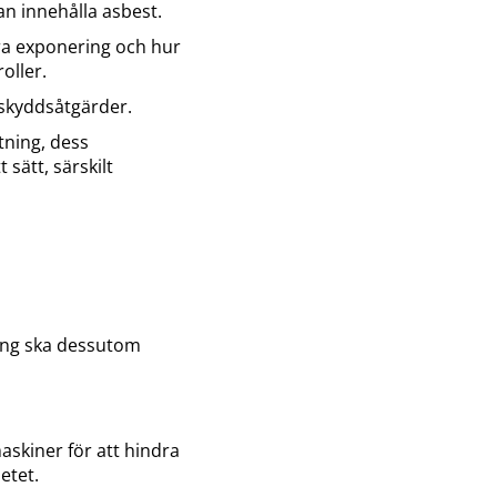
an innehålla asbest.
a exponering och hur
oller.
skyddsåtgärder.
tning, dess
sätt, särskilt
ring ska dessutom
skiner för att hindra
etet.