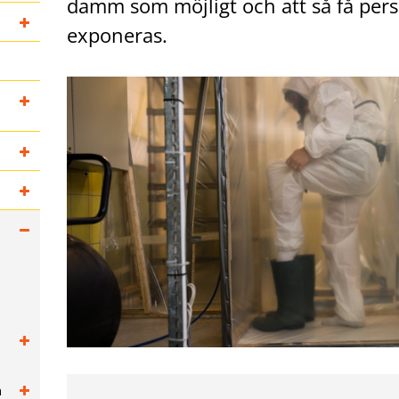
damm som möjligt och att så få per
exponeras.
n