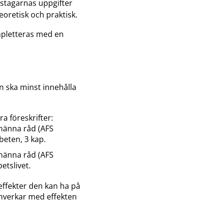
tstagarnas uppgifter
oretisk och praktisk.
mpletteras med en
n ska minst innehålla
ra föreskrifter:
lmänna råd (AFS
beten, 3 kap.
lmänna råd (AFS
etslivet.
effekter den kan ha på
amverkar med effekten