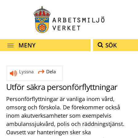
Snabbnavigering
Till
Till
Kontakt
navigationen
innehållet
MENY
SÖK
Lyssna
Dela
Utför säkra personförflyttningar
Personförflyttningar är vanliga inom vård,
omsorg och förskola. De förekommer också
inom akutverksamheter som exempelvis
ambulanssjukvård, polis och räddningstjänst.
Oavsett var hanteringen sker ska