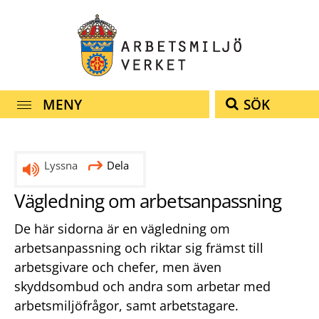
Snabbnavigering
Till
Till
Kontakt
navigationen
innehållet
MENY
SÖK
Lyssna
Dela
Vägledning om arbetsanpassning
De här sidorna är en vägledning om
arbetsanpassning och riktar sig främst till
arbetsgivare och chefer, men även
skyddsombud och andra som arbetar med
arbetsmiljöfrågor, samt arbetstagare.