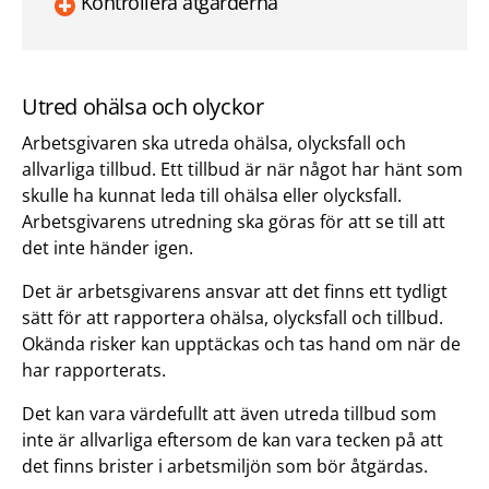
Kontrollera åtgärderna
Utred ohälsa och olyckor
Arbetsgivaren ska utreda ohälsa, olycksfall och
allvarliga tillbud. Ett tillbud är när något har hänt som
skulle ha kunnat leda till ohälsa eller olycksfall.
Arbetsgivarens utredning ska göras för att se till att
det inte händer igen.
Det är arbetsgivarens ansvar att det finns ett tydligt
sätt för att rapportera ohälsa, olycksfall och tillbud.
Okända risker kan upptäckas och tas hand om när de
har rapporterats.
Det kan vara värdefullt att även utreda tillbud som
inte är allvarliga eftersom de kan vara tecken på att
det finns brister i arbetsmiljön som bör åtgärdas.