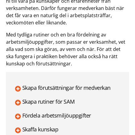
ni till vara på kunskaper och erfarenheter från
verksamheten. Därför fungerar medverkan bäst när
det får vara en naturlig del i arbetsplatsträffar,
veckomöten eller liknande.
Med tydliga rutiner och en bra fördelning av
arbetsmiljöuppgifter, som passar er verksamhet, vet
alla vad som ska göras, av vem och när. För att det
ska fungera i praktiken behöver alla också ha rätt
kunskap och förutsättningar.
Skapa förutsättningar för medverkan
Skapa rutiner för SAM
Fördela arbetsmiljöuppgifter
Skaffa kunskap