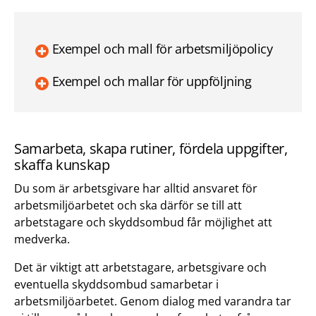
Exempel och mall för arbetsmiljöpolicy
Exempel och mallar för uppföljning
Samarbeta, skapa rutiner, fördela uppgifter,
skaffa kunskap
Du som är arbetsgivare har alltid ansvaret för
arbetsmiljöarbetet och ska därför se till att
arbetstagare och skyddsombud får möjlighet att
medverka.
Det är viktigt att arbetstagare, arbetsgivare och
eventuella skyddsombud samarbetar i
arbetsmiljöarbetet. Genom dialog med varandra tar