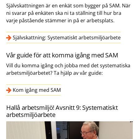
Självskattningen är en enkät som bygger på SAM. När
ni svarar på enkäten ska ni ta ställning till hur bra
varje påstående stämmer in på er arbetsplats.
Självskattning: Systematiskt arbetsmiljöarbete
Vår guide för att komma igång med SAM
Vill du komma igång och jobba med det systematiska
arbetsmiljöarbetet? Ta hjälp av vår guide:
Kom igång med SAM
Hallå arbetsmiljö! Avsnitt 9: Systematiskt
arbetsmiljöarbete